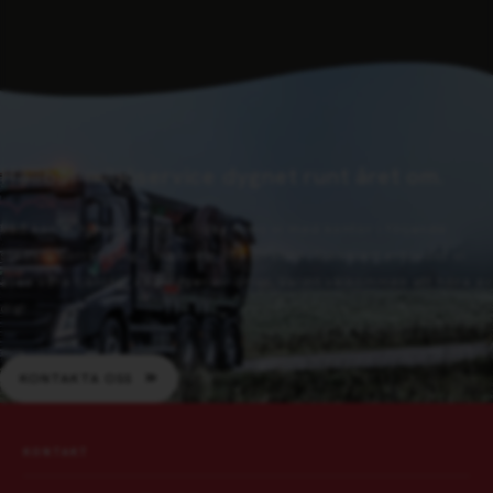
Hållbar miljöservice dygnet runt året om.
Vad kan vi hjälpa dig med? Idag finns vi med kontor i följande
städer: Norrköping, Linköping och Örebro. Självklart erbjuder vi
även våra tjänster i närliggande orter. Varmt välkommen att höra av
dig!
KONTAKTA OSS
KONTAKT