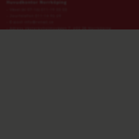
Huvudkontor Norrköping
Växel (kl 07-16)
011‑19 00 00
Jourtelefon
011‑14 96 69
E-post
info@renall.se
Adress
Västerbyholmsvägen 7, 602 38 Norrköping
VÅRA ÖVRIGA KONTOR
Välkommen till Renall - vi erbjuder tjänster inom Avfall &
Återvinning, Spol & Sug, Miljöprojekt, Jord samt Kran &
Transport.
2026 COPYRIGHT © RENALL AB | ORG.NR:556442-4876