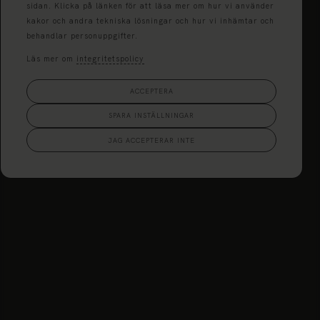
sidan. Klicka på länken för att läsa mer om hur vi använder
kakor och andra tekniska lösningar och hur vi inhämtar och
behandlar personuppgifter.
Läs mer om
integritetspolicy
ACCEPTERA
SPARA INSTÄLLNINGAR
JAG ACCEPTERAR INTE
Torr­sugning
TILLBAKA
Torr­sugning