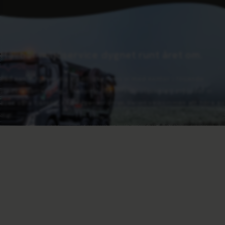
Hållbar miljöservice dygnet runt året om.
Vad kan vi hjälpa dig med? Idag finns vi med kontor i följande
städer: Norrköping, Linköping och Örebro. Självklart erbjuder vi
även våra tjänster i närliggande orter. Varmt välkommen att höra av
dig!
KONTAKTA OSS
KONTAKT
Huvudkontor Norrköping
Växel (kl 07-16)
011‑19 00 00
Jourtelefon
011‑14 96 69