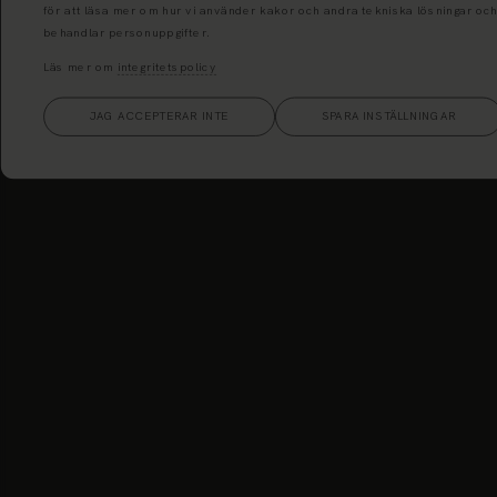
för att läsa mer om hur vi använder kakor och andra tekniska lösningar och
behandlar personuppgifter.
TILLBAKA
Läs mer om
integritetspolicy
JAG ACCEPTERAR INTE
SPARA INSTÄLLNINGAR
Miljöskåp, även benämnas s
skåp (farligt avfall) eller
miljöcontainer.