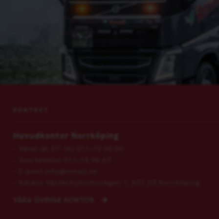
KONTAKT
Huvudkontor Norrköping
Växel (kl 07-16)
011‑19 00 00
Jourtelefon
011‑14 96 69
E-post
info@renall.se
Adress
Västerbyholmsvägen 7, 602 38 Norrköping
VÅRA ÖVRIGA KONTOR