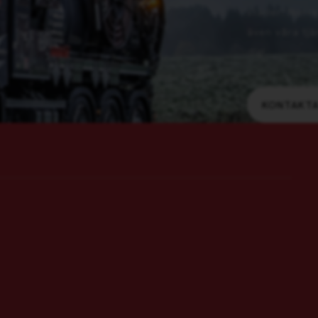
städer: Norrk
även våra tjä
dig!
KONTAKTA