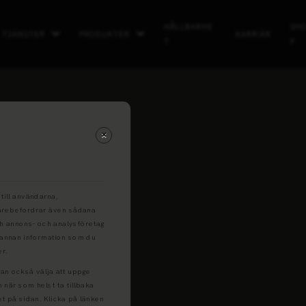
HÅLLBARHE
SH
TJÄNSTER
PRODUKTER
KARRIÄR
T
P
Miljöskåp
till användarna,
idarebefordrar även sådana
och annons- och analysföretag
 annan information som du
er.
kan också välja att uppge
n när som helst ta tillbaka
et på sidan. Klicka på länken