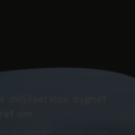
ar miljöservice dygnet
året om.
älpa dig med? Idag finns vi med kontor i följande