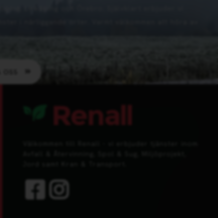
öping, Linköping och Örebro. Självklart erbjuder vi
nster i närliggande orter. Varmt välkommen att höra av
 OSS
Välkommen till Renall - vi erbjuder tjänster inom
Avfall & Återvinning, Spol & Sug, Miljöprojekt,
Jord samt Kran & Transport.