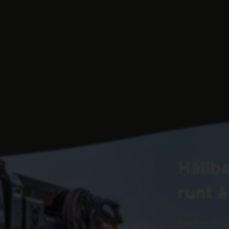
Hållb
runt 
Vad kan vi hj