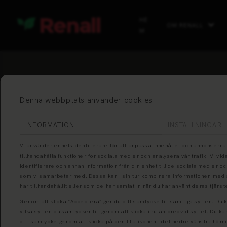
HE
OM RENALL
M
Denna webbplats använder cookies
INFORMATION
INSTÄLLNINGAR
Vi använder enhetsidentifierare för att anpassa innehållet och annonserna 
tillhandahålla funktioner för sociala medier och analysera vår trafik. Vi v
identifierare och annan information från din enhet till de sociala medier 
som vi samarbetar med. Dessa kan i sin tur kombinera informationen med
har tillhandahållit eller som de har samlat in när du har använt deras tjänst
Genom att klicka ”Acceptera” ger du ditt samtycke till samtliga syften. Du 
vilka syften du samtycker till genom att klicka i rutan bredvid syftet. Du ka
ditt samtycke genom att klicka på den lilla ikonen i det nedre vänstra hörn