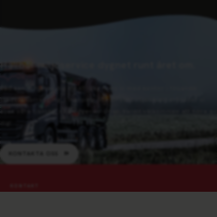
Hållbar miljöservice dygnet runt året om.
Vad kan vi hjälpa dig med? Idag finns vi med kontor i följande
städer: Norrköping, Linköping och Örebro. Självklart erbjuder vi
även våra tjänster i närliggande orter. Varmt välkommen att höra av
dig!
KONTAKTA OSS
KONTAKT
Huvudkontor Norrköping