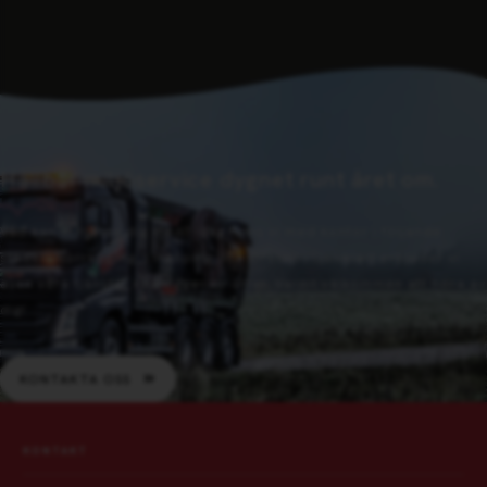
Hållbar miljöservice dygnet runt året om.
Vad kan vi hjälpa dig med? Idag finns vi med kontor i följande
städer: Norrköping, Linköping och Örebro. Självklart erbjuder vi
även våra tjänster i närliggande orter. Varmt välkommen att höra av
dig!
KONTAKTA OSS
KONTAKT