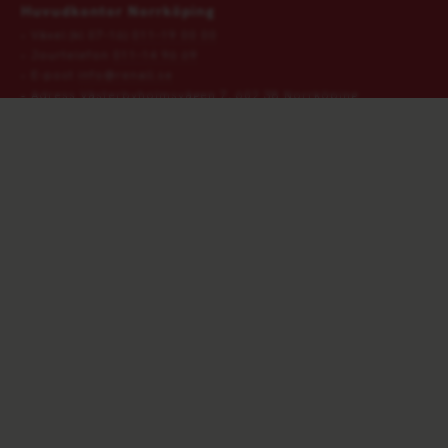
Huvudkontor Norrköping
Växel (kl 07-16)
011‑19 00 00
Jourtelefon
011‑14 96 69
E-post
info@renall.se
Adress
Västerbyholmsvägen 7, 602 38 Norrköping
VÅRA ÖVRIGA KONTOR
Välkommen till Renall - vi erbjuder tjänster inom Avfall &
Återvinning, Spol & Sug, Miljöprojekt, Jord samt Kran &
Transport.