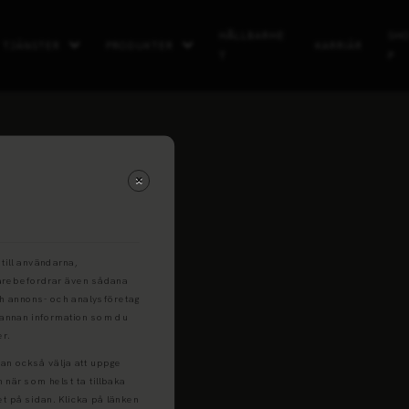
HÅLLBARHE
SH
TJÄNSTER
PRODUKTER
KARRIÄR
T
P
Kontakta oss
till användarna,
idarebefordrar även sådana
och annons- och analysföretag
 annan information som du
er.
kan också välja att uppge
n när som helst ta tillbaka
et på sidan. Klicka på länken