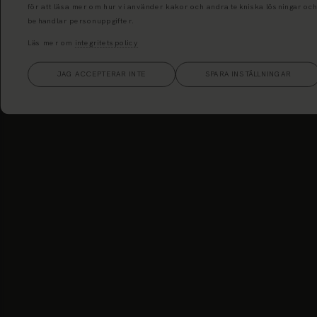
för att läsa mer om hur vi använder kakor och andra tekniska lösningar och
behandlar personuppgifter.
Läs mer om
integritetspolicy
JAG ACCEPTERAR INTE
SPARA INSTÄLLNINGAR
Västerbyholmsvägen 7, 602 38
Norrköping
Växel Norrköping (kl 07-16):
011-19 00 00
Jourtelefon Norrköping:
011-14 96 69
Mail Norrköping:
info@renall.se