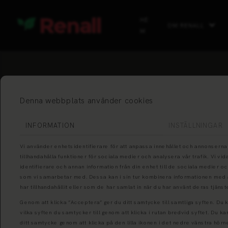
HE
OM RENALL
M
Denna webbplats använder cookies
INFORMATION
INSTÄLLNINGAR
Vi använder enhetsidentifierare för att anpassa innehållet och annonserna 
tillhandahålla funktioner för sociala medier och analysera vår trafik. Vi v
identifierare och annan information från din enhet till de sociala medier 
som vi samarbetar med. Dessa kan i sin tur kombinera informationen med
har tillhandahållit eller som de har samlat in när du har använt deras tjänst
Genom att klicka ”Acceptera” ger du ditt samtycke till samtliga syften. Du 
vilka syften du samtycker till genom att klicka i rutan bredvid syftet. Du ka
ditt samtycke genom att klicka på den lilla ikonen i det nedre vänstra hörn