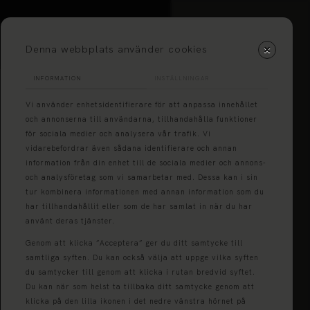
HÅLLBAR MILJÖSERVICE,
DYGNET RUNT, ÅRET OM.
Denna webbplats använder cookies
INFORMATION
INSTÄLLNINGAR
VARJE
Vi använder enhetsidentifierare för att anpassa innehållet
och annonserna till användarna, tillhandahålla funktioner
EN
för sociala medier och analysera vår trafik. Vi
vidarebefordrar även sådana identifierare och annan
LL!
information från din enhet till de sociala medier och annons-
och analysföretag som vi samarbetar med. Dessa kan i sin
tur kombinera informationen med annan information som du
har tillhandahållit eller som de har samlat in när du har
använt deras tjänster.
Genom att klicka ”Acceptera” ger du ditt samtycke till
samtliga syften. Du kan också välja att uppge vilka syften
du samtycker till genom att klicka i rutan bredvid syftet.
Du kan när som helst ta tillbaka ditt samtycke genom att
klicka på den lilla ikonen i det nedre vänstra hörnet på